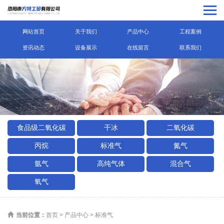
网站首页
关于我们
产品中心
工程案例
资讯动态
设备展示
在线留言
联系我们
食品级二氧化碳
干冰
二氧化碳
丙烷
标准气
氮气
氩气
高纯气体
混合气
氧气
当前位置：
首页
>
产品中心
>
标准气